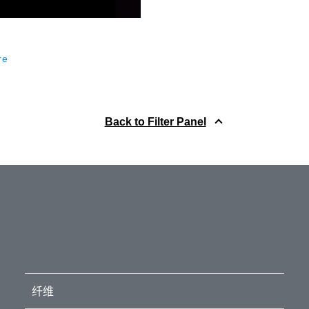
re
Back to Filter Panel
纤维